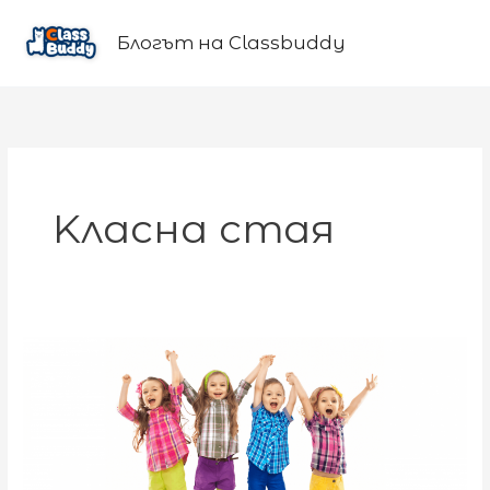
Skip
to
Блогът на Classbuddy
content
Kласна стая