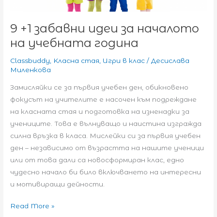
9 +1 забавни идеи за началото
на учебната година
Classbuddy
,
Kласна стая
,
Игри в клас
/
Десислава
Миленкова
Замисляйки се за първия учебен ден, обикновено
фокусът на учителите е насочен към подреждане
на класната стая и подготовка на изненадки за
учениците. Това е вълнуващо и наистина изгражда
силна връзка в класа. Мислейки си за първия учебен
ден – независимо от възрастта на нашите ученици
или от това дали са новосформиран клас, едно
чудесно начало би било включването на интересни
и мотивиращи дейности.
9
Read More »