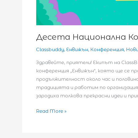
Десета Национална К
Classbuddy
,
Енвижън
,
Конференция
,
Нов
Здравейте, приятели! Екипът на ClassBu
конференция „Енвижън“, която ще се пров
продължителност около час и половина.
традицията и работим по организация
зародиха толкова прекрасни идеи и при
Десета
Read More »
Национална
Конференция