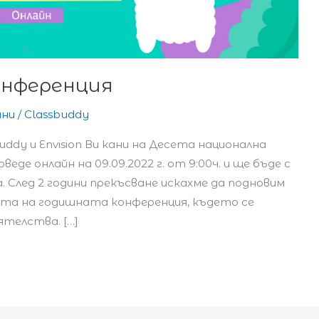
онференция
ини
/
Classbuddy
ddy и Envision Ви кани на Десета национална
еде онлайн на 09.09.2022 г. от 9:00ч. и ще бъде с
 След 2 години прекъсване искахме да подновим
та на годишната конференция, където се
ятелства. […]