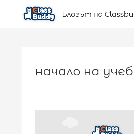
Skip
to
Блогът на Classb
content
начало на уче