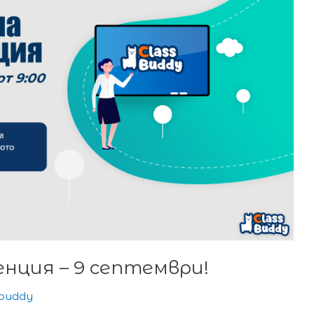
енция – 9 септември!
sbuddy