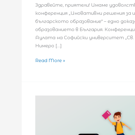
Здравейте, приятели! Имаме удоволств
конференция „Иновативни решения за 
българското образование“ – едно дока
образованието в България. Конференция
Аулата на Софийски университет „Св. 
Нимеро […]
12.
Read More »
Национална
Конференция
–
9
септември!