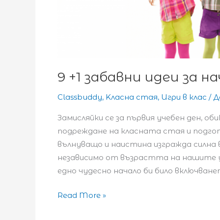
9 +1 забавни идеи за 
Classbuddy
,
Kласна стая
,
Игри в клас
/
Д
Замисляйки се за първия учебен ден, о
подреждане на класната стая и подгото
вълнуващо и наистина изгражда силна вр
независимо от възрастта на нашите уч
едно чудесно начало би било включван
9
Read More »
+1