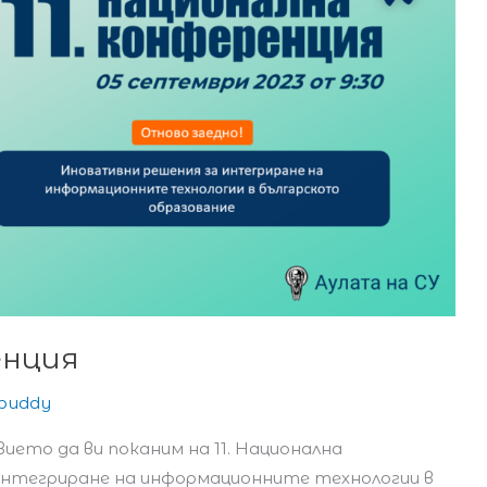
енция
sbuddy
ието да ви поканим на 11. Национална
интегриране на информационните технологии в