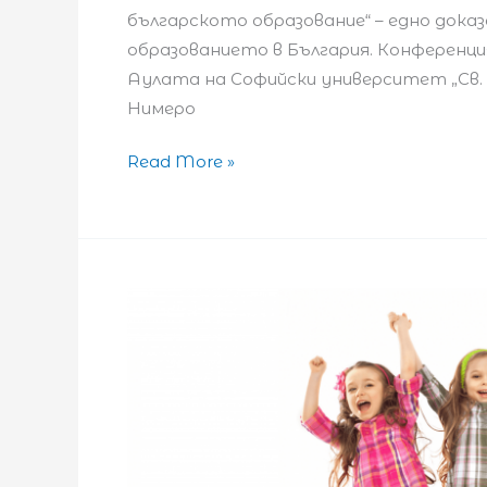
българското образование“ – едно дока
образованието в България. Конференция
Аулата на Софийски университет „Св. 
Нимеро
11.
Read More »
Национална
Конференция