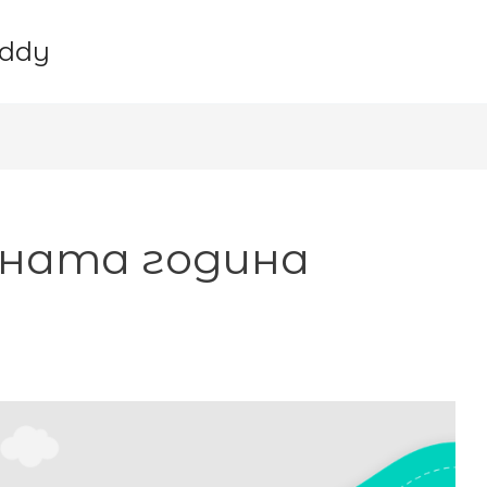
uddy
бната година