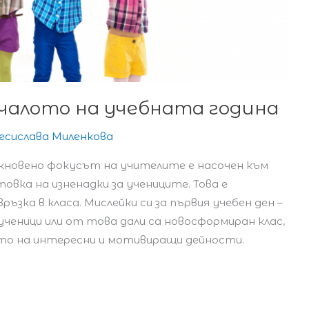
началото на учебната година
есислава Миленкова
бикновено фокусът на учителите е насочен към
вка на изненадки за учениците. Това е
ъзка в класа. Мислейки си за първия учебен ден –
еници или от това дали са новосформиран клас,
ето на интересни и мотивиращи дейности.