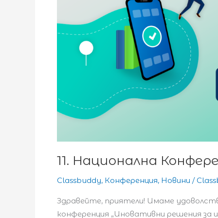
11. Национална Конфер
Classbuddy
,
Конференция
,
Новини
/
Clas
Здравейте, приятели! Имаме удоволств
конференция „Иновативни решения за 