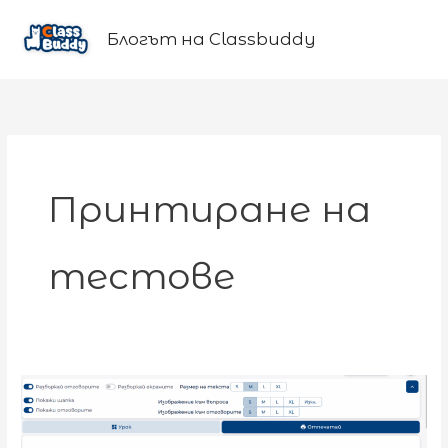
Skip
to
Блогът на Classbuddy
content
Принтиране на
тестове