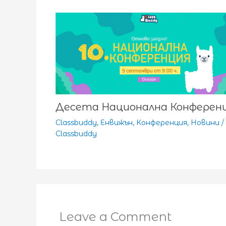
Десета Национална Конферен
Classbuddy
,
Енвижън
,
Конференция
,
Новини
/
Classbuddy
Leave a Comment