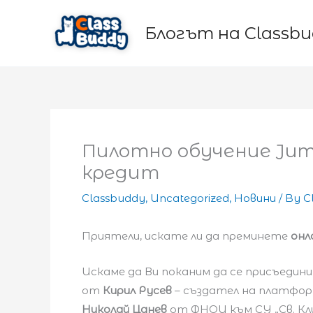
Skip
to
Блогът на Classb
content
Пилотно обучение Jump
кредит
Classbuddy
,
Uncategorized
,
Новини
/ By
C
Приятели, искате ли да преминете
онл
Искаме да Ви поканим да се присъедин
от
Кирил Русев
– създател на платфо
Николай Цанев
от ФНОИ към СУ „Св. Кл