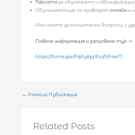
Таксата
за обучението и квалификаци
Обученията ще се проведат
онлайн
и 
Ако имате допълнителни въпроси, с у
Повече информация и записване тук ->
https://forms.gle/PqPyKjq1PuZ5P4eF7
←
Previous Публикация
Related Posts