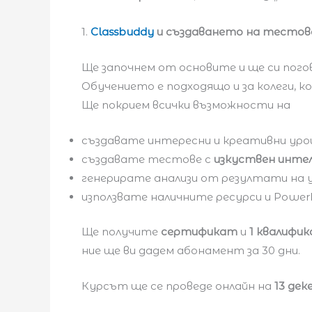
1.
Classbuddy
и създаването на тестове
Ще започнем от основите и ще си пого
Обучението е подходящо и за колеги, 
Ще покрием всички възможности на
създавате интересни и креативни уро
създавате тестове с
изкуствен инте
генерирате анализи от резултати на 
използвате наличните ресурси и Power
Ще получите
сертификат
и
1 квалифи
ние ще ви дадем абонамент за 30 дни.
Курсът ще се проведе онлайн на
13 де