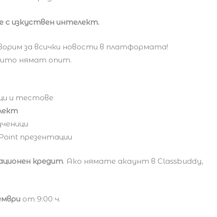
 с изкуствен интелект.
ворим за всички новости в платформата!
които нямат опит.
ци и тестове
лект
ученици
Point презентации
кационен кредит
. Ако нямате акаунт в Classbuddy,
кември
от 9:00 ч.