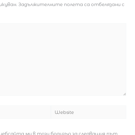
икуван.
Задължителните полета са отбелязани с
Website
 уебсайта ми в този браузър за следващия път