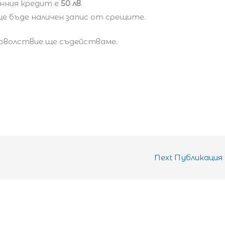
онния кредит е
50 лв
.
ще бъде наличен запис от срещите.
доволствие ще съдействаме.
Next Публикация