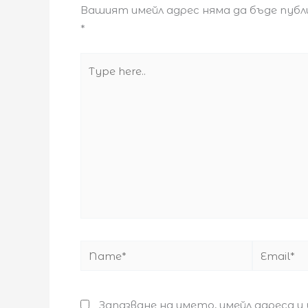
Вашият имейл адрес няма да бъде публ
*
Type
here..
Name*
Email*
Запазване на името, имейл адреса и