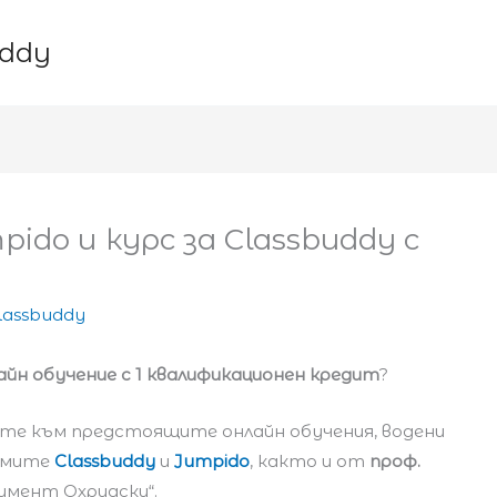
uddy
ido и курс за Classbuddy с
lassbuddy
айн обучение с 1 квалификационен кредит
?
ите към предстоящите онлайн обучения, водени
рмите
Classbuddy
и
Jumpido
, както и от
проф.
имент Охридски“.