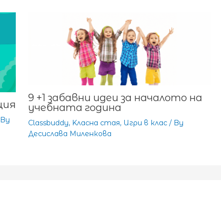
9 +1 забавни идеи за началото на
ция
учебната година
 By
Classbuddy
,
Kласна стая
,
Игри в клас
/ By
Десислава Миленкова