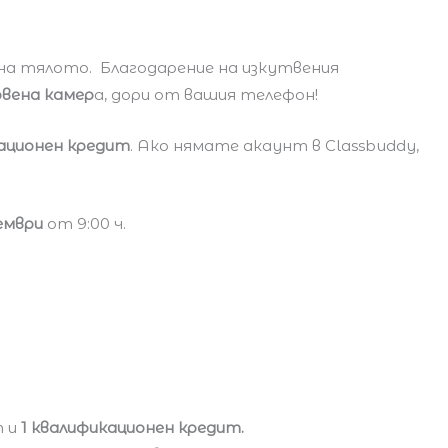
на тялото. Благодарение на изкутвения
овена камер
а, дори от вашия телефон!
кационен кредит
. Ако нямате акаунт в Classbuddy,
кември
от 9:00 ч.
т и
1 квалификационен кредит.