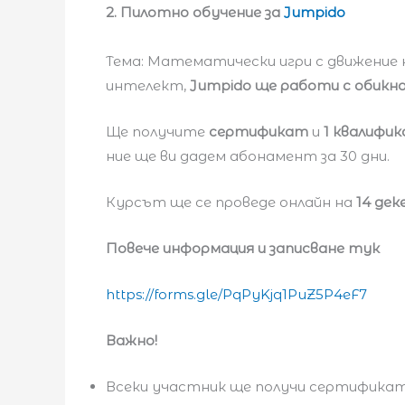
2. Пилотно обучение за
Jumpido
Тема: Математически игри с движение 
интелект,
Jumpido ще работи с обикн
Ще получите
сертификат
и
1 квалифи
ние ще ви дадем абонамент за 30 дни.
Курсът ще се проведе онлайн на
14 де
Повече информация и записване тук
https://forms.gle/PqPyKjq1PuZ5P4eF7
Важно!
Всеки участник ще получи сертифика