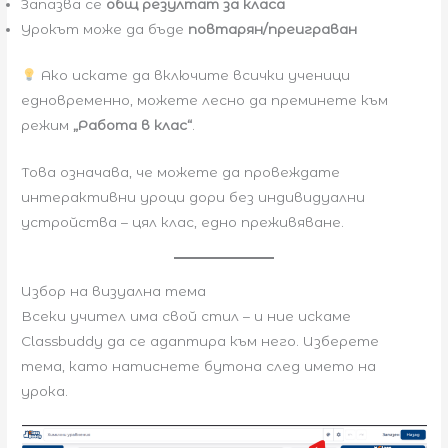
Запазва се
общ резултат за класа
Урокът може да бъде
повтарян/преиграван
Ако искате да включите всички ученици
едновременно, можете лесно да преминете към
режим
„Работа в клас“
.
Това означава, че можете да провеждате
интерактивни уроци дори без индивидуални
устройства – цял клас, едно преживяване.
Избор на визуална тема
Всеки учител има свой стил – и ние искаме
Classbuddy да се адаптира към него. Изберете
тема, като натиснете бутона след името на
урока.