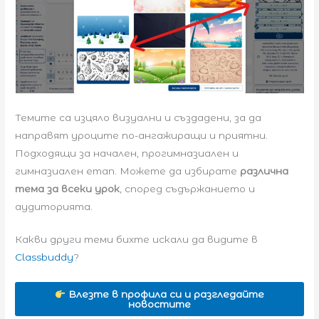
Темите са изцяло визуални и създадени, за да
направят уроците по-ангажиращи и приятни.
Подходящи за начален, прогимназиален и
гимназиален етап. Можете да избирате
различна
тема за всеки урок
, според съдържанието и
аудиторията.
Какви други теми бихте искали да видите в
Classbuddy
?
Влезте в профила си и разгледайте
новостите