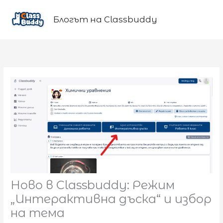
Skip
to
Блогът на Classbuddy
content
Ново в Classbuddy: Режим
„Интерактивна дъска“ и избор
на тема