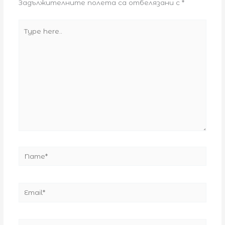
Задължителните полета са отбелязани с
*
Type
here..
Name*
Email*
Website