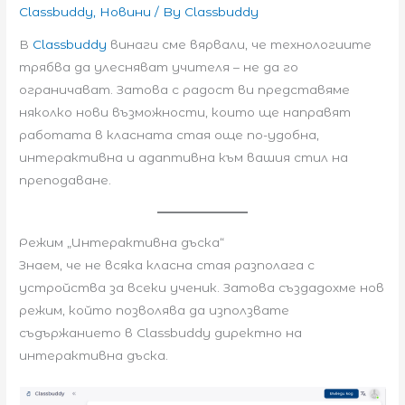
Classbuddy
,
Новини
/ By
Classbuddy
В
Classbuddy
винаги сме вярвали, че технологиите
трябва да улесняват учителя – не да го
ограничават. Затова с радост ви представяме
няколко нови възможности, които ще направят
работата в класната стая още по-удобна,
интерактивна и адаптивна към вашия стил на
преподаване.
Режим „Интерактивна дъска“
Знаем, че не всяка класна стая разполага с
устройства за всеки ученик. Затова създадохме нов
режим, който позволява да използвате
съдържанието в Classbuddy директно на
интерактивна дъска.