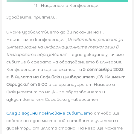
11 . Национална Конференция
Здравейте, приятели!
Имаме удоволствието да ви поканим на 11.
Национална конференция „
Иновативни решения за
интегриране на информационните технологии в
българското образование
“ – едно доказано значимо
събитие в сферата на образованието в България.
Конференцията ще се състои на
5 септември 2023
г. в
Аулата на Софийски университет
„Св. Климент
Охридски” от 9:00
и се организира от Нимеро и
Факултетът по науки за образованието и
изкуствата към Софийски университет.
След 3 години прекъсване събитиет
о отново ще
събере на едно място най-активните учители и
директори от цялата страна. На него ще можете