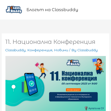
Skip
to
Блогът на Classbuddy
content
11. Национална Конференция
Classbuddy
,
Конференция
,
Новини
/ By
Classbuddy