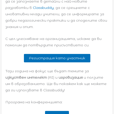
да се запознаете в детайли с най-новите
разработки в
Classbuddy
, да се срещнете с
иновативни млади учители, да се информирате за
добри педагогически практики и да споделите свои
знания и опит.
С цел улесняване на организацията, искаме да ви
помолим да потвърдите присъствието си.
Регистрация като участник
Тази година на фокус ще бъдат темите за
изкуствен интелект
(AI) и
игровизация
и ползите
им в образованието. Ще ви покажем как ще можете
да ги използвате в Classbuddy!
Програма на конференцията: