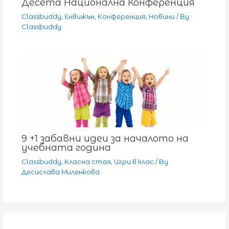
Десета Национална Конференция
Classbuddy
,
Енвижън
,
Конференция
,
Новини
/ By
Classbuddy
9 +1 забавни идеи за началото на
учебната година
Classbuddy
,
Kласна стая
,
Игри в клас
/ By
Десислава Миленкова